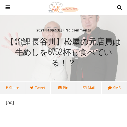
2021年10月13日 • No Comments
【錦鯉 長谷川】松屋の元店員は
牛めしを6752杯も食べてい
る！？
Share
Tweet
Pin
Mail
SMS
[ad]