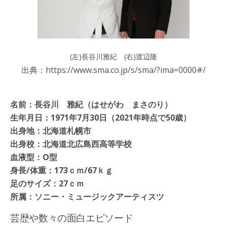
(左)長谷川雅紀 (右)渡辺隆
出典：https://www.sma.co.jp/s/sma/?ima=0000#/
公式サイト
名前：長谷川 雅紀（はせがわ まさのり）
生年月日：1971年7月30日（
2021年時点で50歳）
出身地：北海道札幌市
出身校：北海道北広島西高等学校
血液型：O型
身長/体重：173ｃｍ/67ｋｇ
足のサイズ：27ｃｍ
所属：ソニー・ミュージックアーティスツ
芸歴や数々の面白エピソード