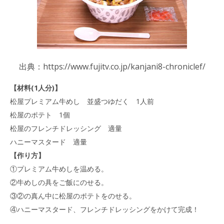
出典：https://www.fujitv.co.jp/kanjani8-chroniclef/
【材料(1人分)】
松屋プレミアム牛めし 並盛つゆだく 1人前
松屋のポテト 1個
松屋のフレンチドレッシング 適量
ハニーマスタード 適量
【作り方】
①プレミアム牛めしを温める。
②牛めしの具をご飯にのせる。
③②の真ん中に松屋のポテトをのせる。
④ハニーマスタード、フレンチドレッシングをかけて完成！