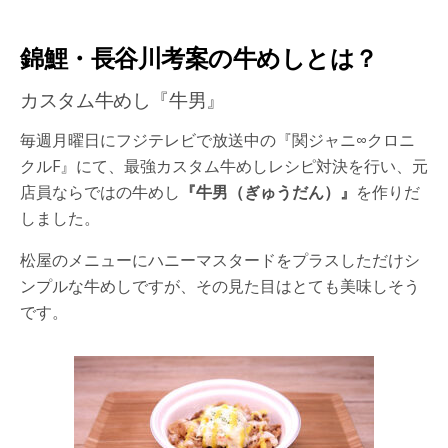
錦鯉・長谷川考案の牛めしとは？
カスタム牛めし『牛男』
毎週月曜日にフジテレビで放送中の『関ジャニ∞クロニ
クルF』にて、最強カスタム牛めしレシピ対決を行い、元
店員ならではの牛めし
『牛男（ぎゅうだん）』
を作りだ
しました。
松屋のメニューにハニーマスタードをプラスしただけシ
ンプルな牛めしですが、その見た目はとても美味しそう
です。