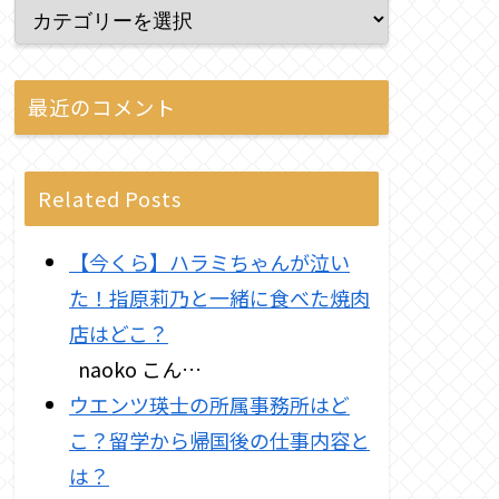
最近のコメント
Related Posts
【今くら】ハラミちゃんが泣い
た！指原莉乃と一緒に食べた焼肉
店はどこ？
naoko こん…
ウエンツ瑛士の所属事務所はど
こ？留学から帰国後の仕事内容と
は？